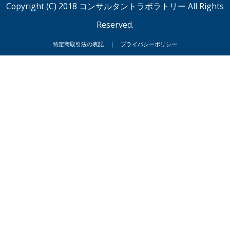
Copyright (C) 2018 コンサルタントラボラトリー All Rights
合や弊社に個人情報を登録して頂いた場合は、弊社のプライバ
シーポリシーにご同意くださったものと考えさせていただきま
Reserved.
すので、本プライバシーポリシーの内容を熟読してご理解下さ
特定商取引法の表記
｜
プライバシーポリシー
い。
お客様の個人情報は、厳正な管理の下で安全に蓄積・保管して
おります。ここに個人情報とは、生存する個人に関する情報で
あって、お名前、自宅および会社の住所、電子メールアドレ
ス、電話番号などの連絡先を含めた、お客様を特定するに足る
情報を指します。以下も同様とします。
個人情報の収集
弊社では、必要最小限の個人情報をいただく場合がございま
す。個人情報の収集は、適法かつ公正な手段により、本人の同
意を得た上で行います。弊社に個人情報を提供するかどうか
は、お客様ご自身が選択できます。個人情報を記入して頂くペ
ージにて、情報を提供する意思があるかどうかをお決めくださ
い。
個人情報の保護