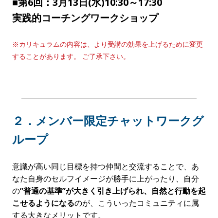
ない部分もありますし、どこかでつまづいてしまえ
ば、行動が止まってしまいます。
そこで、
『習慣化コーチ養成講座』では、ただの座学
形式だけで終わることなく、コーチングを実践する時
間やワークをする時間など、実践の場を用意
していま
す。
また、講座の開催場所は、東京・五反田にある、弊社
コンサルタントラボラトリーのセミナールームを予定
しています。
■第1回：
1月15日(火)
10:30～17:30
“人生を変える”習慣化メソッド＆行動習慣