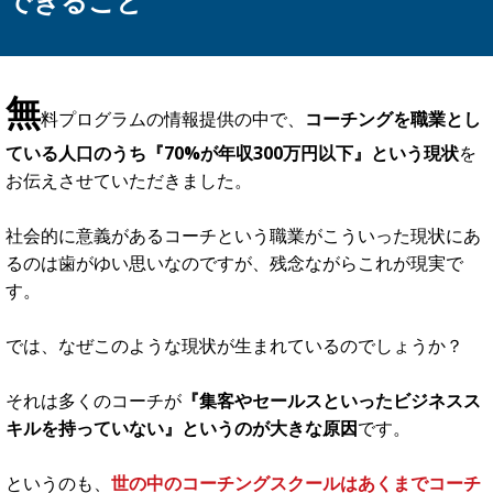
ビジネスでお金をいただくということは『価値』を提供する
ことと同義
です。
つまり、
私たちコーチはクライアントの方が望む成果や結
果、時には想像もしなかったような現実の変化を提供するこ
とが、その『価値』
ですよね。
手前味噌ですが、北野がコーチとして独立してから10年以上
も継続してビジネスをしてこれたのは、一定以上の価値提供
をできてきた証拠だと自負しています。
そして、今回、あなたに
『習慣化コーチ養成講座』で提供す
るのは、アジアを中心に世界に広がっていっている古川さん
の“習慣化メソッド”
です。
古川さんもまた法人・個人のクライアントに対して、様々な
現実の変化を起こし、感謝を受け取り続けている人です。