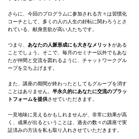
■第2回：
1月
16(水)
10:30～17:30
マイナス思考を手放す『9つの思考習慣』
■第3回：
2月12日(火)
10:30～17:30
感情習慣とビリーフチェンジの技術
■第4回：2
月13日(水)
10:30～17:30
クライアントの“本質的強み”を活かすコーチ
ングスキル
■第5回：3
月12日(火)
10:30～17:30