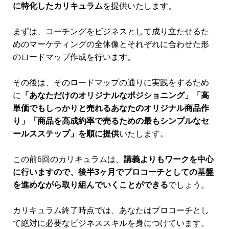
保管してください。
また、
講座の復習用にセミナー音声も用意します。
音声をダウンロードしたら、あとは携帯音楽プレイヤ
ーに入れてください。そうすれば
通勤時間やちょっと
したスキマの時間が「セミナー時間」に変わります。
４．習慣化コーチング用ツール(質
問集＆ワークシート)
コーチングセッションに
再現性が出ない最も大きな理
由が「行き当たりばったりで質問を考えてセッション
してしまっている」ということ
です。