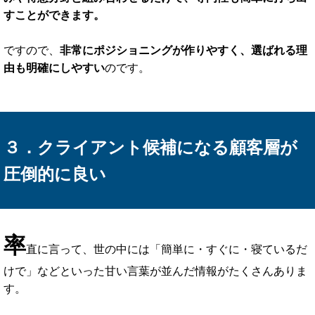
そして、そのために必要なのが
『ポジショニング』
という考
え方で、簡単に言うと「あなたが何の専門家なのか？」とい
うのを明確にする必要があるわけです。
つまり、この専門性がお客様から選ばれる決め手になるので
す。
なので、
「稼げるコーチ」になるためには、このポジショニ
ングをどこに設定するかが大きく関わってい
ます。
そして、
『習慣化コーチ』というのは、「マーケティング×
習慣化」「ダイエット×習慣化」といった形で、あなたの強
みや得意分野と組み合わせるだけで、専門性も簡単に打ち出
すことができます。
ですので、
非常にポジショニングが作りやすく、選ばれる理
由も明確にしやすい
のです。