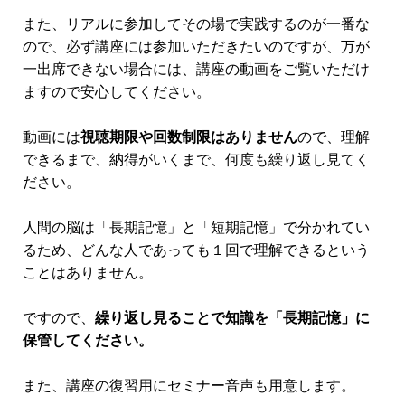
なた自身のセルフイメージが勝手に上がったり、自分
の
”普通の基準”が大きく引き上げられ、自然と行動を起
こせるようになる
のが、こういったコミュニティに属
する大きなメリットです。
さらに、今回のプログラムに参加される方々は習慣化
コーチとして、多くの人の人生の好転に関わろうとさ
れている、献身意欲が高い人たちです。
つまり、
あなたの人脈形成にも大きなメリット
がある
ことでしょう。そこで、毎月のセミナー以外でもあな
たが仲間と交流を図れるように、チャットワークグル
ープを立ち上げます。
また、講座の期間が終わったとしてもグループを消す
ことはありません。
半永久的にあなたに交流のプラッ
トフォームを提供
させていただきます。