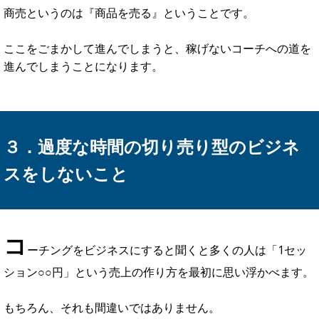
無
料プログラムの情報提供の中で、
コーチングを職業とし
ている人口のうち『70%が年収300万円以下』という現状
を
お伝えさせていただきました。
社会的に意義があるコーチという職業がこういった現状にあ
るのは歯がゆい思いなのですが、残念ながらこれが現実で
す。
では、なぜこのような現状が生まれているのでしょうか？
それは多くのコーチが
『集客やセールスといったビジネスス
キルを持っていない』というのが大きな原因
です。
というのも、
世の中のコーチングスクールはあくまでコーチ
ングを学ぶ場で、セールスやマーケティングを本格的に教え
てくれていない
のです。