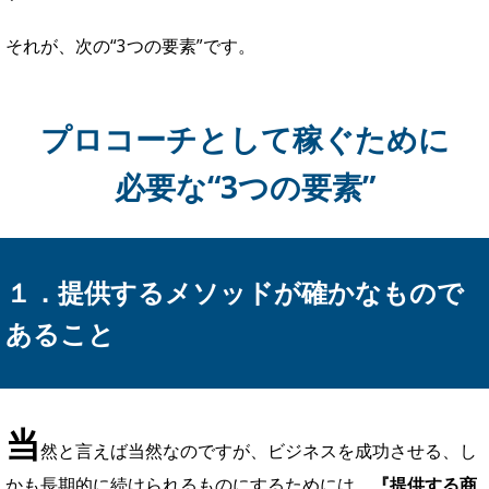
のは、自立心が強く、こちらもストレスなく気持ちよくお付
き合いさせていただけます。
「客を選ぶのか！」と思われる方も中にはいますが、
長期的
にビジネスを続けていくためには「誰をクライアントにする
のか？」というのは、とても大切な要素
です。
そういった意味で、
『習慣化』をテーマにコーチングをする
ということ自体が、良いお客様だけを集めるフィルターの役
割を果たしてくれる
のです。
…以上の3つが『習慣化コーチ』という職業の大きなメリット
です。
ですが、もちろんこの3つのメリットを最大限受け取りなが