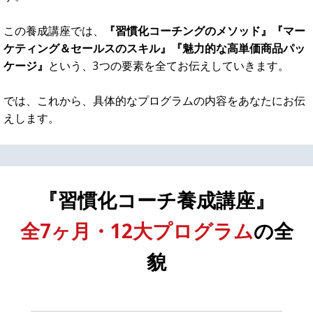
しかも、最低でも30万円くらいで売れる商品を作れたらより
最高です。
もし、
あなたが30万円で売れる高単価なパッケージ商品を持
てたら、年収1000万円を越えるために必要なクライアント数
は、たったの月3名だけ
です。
これで
『30万円×3名×12ヶ月＝1080万』の売上を確保
できる
のです。
多くの方は、安い商品を多くの人に売るほうが簡単だと考え
ていますが、実際には逆です。
これが北野自身の経験、そして、コーチとしてクライアント
を支援する中で辿り着いた、
最も簡単に、自分の時間を確保
しながら、売上もしっかりと作れる最良の方法
です。