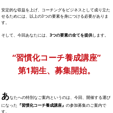
ション○○円」という売上の作り方を最初に思い浮かべます。
もちろん、それも間違いではありません。
ですが、この売り方ではなかなか単価も上げることができま
せんし、時間や体力の上限はすぐに来てしまうため、売上の
限界もすぐに来てしまいます。
つまり、数をこなして売上を増やすという時間の切り売り的
な働き方は安定的で余裕ある収入を得るためにはオススメで
きません。
では、どうすれば良いのか？
それは例えば、
『3ヶ月○○コーチングパック』などのように
ある程度の期間でやることを前提にした商品を作る
というこ
とです。