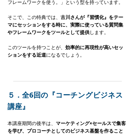
あなたはこの動画を何度も繰り返し見て復習すること
で、
学習効果を何倍にも高めることができる
でしょ
う。
また、リアルに参加してその場で実践するのが一番な
ので、必ず講座には参加いただきたいのですが、万が
一出席できない場合には、講座の動画をご覧いただけ
ますので安心してください。
動画には
視聴期限や回数制限はありません
ので、
理解
できるまで、納得がいくまで、何度も繰り返し見てく
ださい。
人間の脳は「長期記憶」と「短期記憶」で分かれてい
るため、どんな人であっても１回で理解できるという
ことはありません。
ですので、
繰り返し見ることで知識を「長期記憶」に