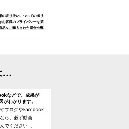
報の取り扱いについてのポリ
はお客様のプライバシーを第
商品をご購入された場合や弊
は、弊社のプライバシーポリ
させていただきますので、本
容を熟読してご理解下さい。
下で安全に蓄積・保管してお
する個人に関する情報であっ
、電子メールアドレス、電話
は…
を特定するに足る情報を指し
いただく場合がございます。
ookなどで、
成果が
手段により、本人の同意を得
提供するかどうかは、お客様
因がわかります。
記入して頂くページにて、情
ログやFacebook
お決めください。
なら、必ず動画
が最重要であると考えており
んでください…。