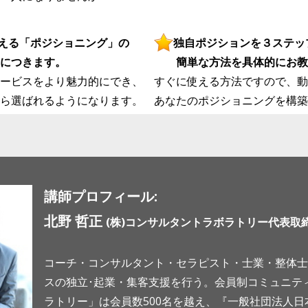
ます。お客様からご提供頂いた個人
お客様の個人情報の紛失や漏洩など
を講じます。
える「ポジショニング」の
独自ポジションを３ステッ
個人情報の利用
につきます。
簡単な方法を具体的にお教
弊社は、お客様から個人情報をご提
定める場合を除き、あらかじめ、そ
サービスをより魅力的にでき、
すぐに使える方法ですので、動
す。
ら選ばれるようになります。
あなたのポジショニングを構築
弊社は、法令に定める場合を除き、
個人情報を、業務の遂行上必要な限
また、業務の遂行上、お客様の個人
利用し、または、その取扱いを第三
す。
この場合、弊社は当該第三者におい
に取扱うよう、適正な監督を行いま
講師プロフィール:
個人情報の第三者への開示
北野 哲正
(株)コンサルタントラボラトリー代表取
お客様よりご提供いただいた個人情
き、ご本人様の事前の了解なく第三
せん。
コーチ・コンサルタント・セラピスト・士業・整体士
弊社は、お客様よりご提供いただい
た利用目的の範囲内で、業務の遂行
スの独立･起業・集客支援を行う。会員制コミュニテ
の同意を得ないで、お客様の個人情
ラトリー」は会員数500名を越え、『一般社団法人
し、または、その取扱いを第三者に