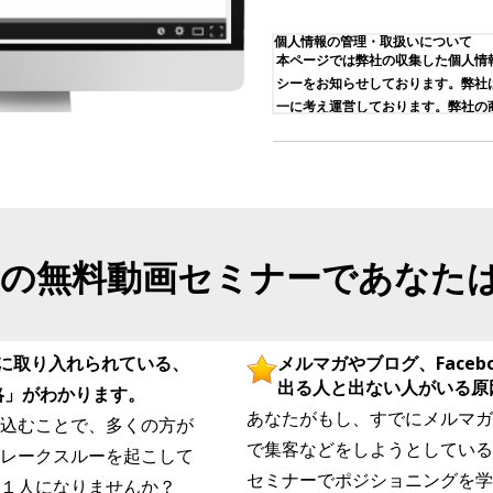
個人情報の管理・取扱いについて
本ページでは弊社の収集した個人情
シーをお知らせしております。弊社
一に考え運営しております。弊社の
社に個人情報を登録して頂いた場合
シーにご同意くださったものと考え
プライバシーポリシーの内
お客様の個人情報は、厳正な管理の
ります。ここに個人情報とは、生存
て、お名前、自宅および会社の住所
の無料動画セミナーであなた
番号などの連絡先を含めた、お客様
ます。以下も同様とします。
個人情報の収集
弊社では、必要最小限の個人情報を
に取り入れられている、
メルマガやブログ、Faceb
個人情報の収集は、適法かつ公正な
た上で行います。弊社に個人情報を
出る
人と出ない人がいる原
」がわかります。
ご自身が選択できます。個人情報を
あなたがもし、すでにメルマガやブ
込むことで、多くの方が
報を提供する意思があるかどうかを
で集客などをしようとしている
レークスルーを起こして
個人情報の保護
弊社は、お客様の情報の安全と保持
セミナーでポジショニングを学
１人になりませんか？