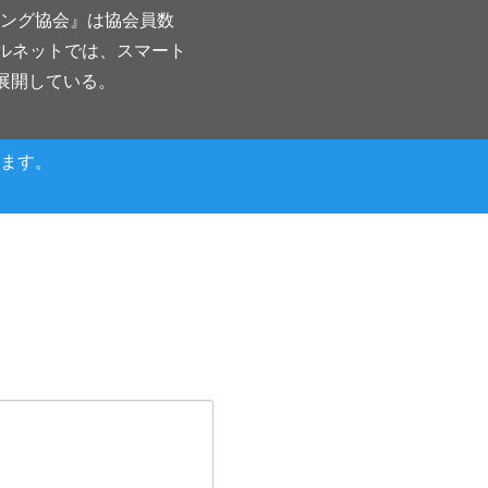
ング協会』は協会員数
企業・団体に対して情報提
募、接触、仲介をご依頼され
アルネットでは、スマート
係するセミナー等の申し込み
展開している。
団体に個人情報を開示・提供
において、お客様の個人情報
ます。
行います。また、お客様から
三者への提供を停止いたしま
正を求められる場合は、確認
迅速に対処いたします。
れます。個人情報の収集、利
を行う場合には、このプライ
サイトの目立つ場所に掲載す
のプライバシーポリシーに関
ポリシーが対象とするウェブ
となります。このプライバシ
更通知前にお客様が提供した
になります。弊社の個人情報