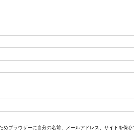
の利用に関する変更に同意できない
向を弊社に通知しなければなりませ
メールアドレスの取扱について
北野哲正、(株)コンサルタントラボ
るメルマガ(無料)に登録されますが
に登録解除できます。
ためブラウザーに自分の名前、メールアドレス、サイトを保存