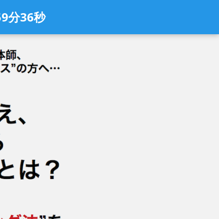
59分
35秒