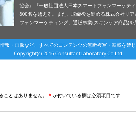
協会』『一般社団法人日本スマートフォンマーケティ
の他お客様が弊社経由で弊社以外の
供、サービス提供、商品の注文、応
600名を越える。また、取締役を勤める株式会社リ
た場合や、それらの企業・団体が関
フォンマーケティング、通販事業(スキンケア商品)を
をされた場合などには、当該企業・
することがあります。
これらの場合、弊社は、当該第三者
情報・画像など、すべてのコンテンツの無断複写・転載を禁じ
を厳正に取扱うよう、適正な監督を
のお申出があれば、法令に従い、第
Copyright(c) 2016 ConsultantLaboratory Co,Ltd
す。
登録情報の訂正・開示等
ご本人の個人情報について照会や訂
を取らせていただいた上で適切かつ
プライバシーポリシーの変更
プライバシーポリシーは随時変更さ
ることはありません。
*
が付いている欄は必須項目です
用及び/又は共有方法に重要な変更
バシーポリシーが対象とするウェブ
ることによってお知らせします。こ
する重要な変更はこのプライバシー
サイトに通知を掲載した日から有効
ーポリシーの変更は、弊社からの変
個人情報の利用に影響を及ぼすこと