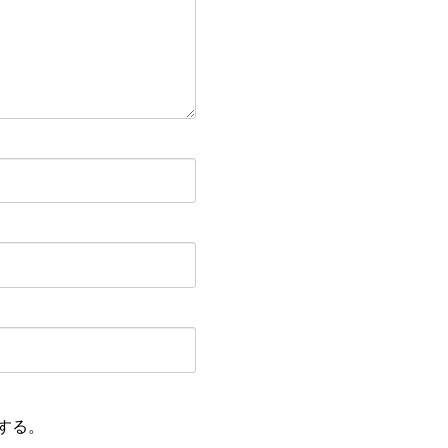
場合には、個人情報削除の意
ん。
ラトリーのスタッフが配信す
、不要な場合はいつでも簡単
する。