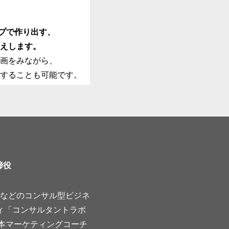
情報を適切な方法で管理し、
が起きぬよう、合理的な措置
プで作り出す、
えします。
供いただく場合には、法令に
の利用目的を明示いたしま
画をみながら、
することも可能です。
お客様よりご提供いただいた
りにおいて使用いたします。
情報を、第三者との間で共同
者に委託する場合がありま
て、お客様の個人情報を厳正
す。
締役
報は、法令の定める場合を除
者に提供されることはありま
などのコンサル型ビジネ
た個人情報を、弊社が明示し
上必要な限りにおいてお客様
ィ「コンサルタントラボ
報を第三者との間で共同利用
日本マーケティングコーチ
委託する場合があります。そ