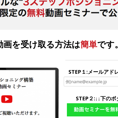
動画を受け取る方法は
簡単
です
STEP１:メールア
STEP２:↓↓下の